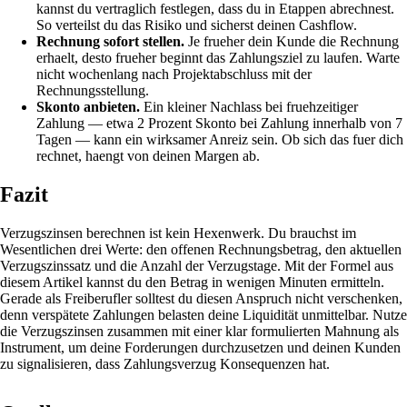
kannst du vertraglich festlegen, dass du in Etappen abrechnest.
So verteilst du das Risiko und sicherst deinen Cashflow.
Rechnung sofort stellen.
Je frueher dein Kunde die Rechnung
erhaelt, desto frueher beginnt das Zahlungsziel zu laufen. Warte
nicht wochenlang nach Projektabschluss mit der
Rechnungsstellung.
Skonto anbieten.
Ein kleiner Nachlass bei fruehzeitiger
Zahlung — etwa 2 Prozent Skonto bei Zahlung innerhalb von 7
Tagen — kann ein wirksamer Anreiz sein. Ob sich das fuer dich
rechnet, haengt von deinen Margen ab.
Fazit
Verzugszinsen berechnen ist kein Hexenwerk. Du brauchst im
Wesentlichen drei Werte: den offenen Rechnungsbetrag, den aktuellen
Verzugszinssatz und die Anzahl der Verzugstage. Mit der Formel aus
diesem Artikel kannst du den Betrag in wenigen Minuten ermitteln.
Gerade als Freiberufler solltest du diesen Anspruch nicht verschenken,
denn verspätete Zahlungen belasten deine Liquidität unmittelbar. Nutze
die Verzugszinsen zusammen mit einer klar formulierten Mahnung als
Instrument, um deine Forderungen durchzusetzen und deinen Kunden
zu signalisieren, dass Zahlungsverzug Konsequenzen hat.