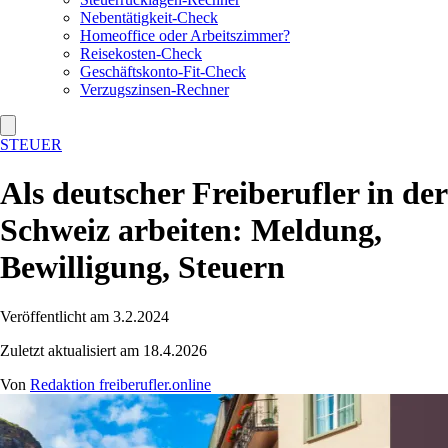
Nebentätigkeit-Check
Homeoffice oder Arbeitszimmer?
Reisekosten-Check
Geschäftskonto-Fit-Check
Verzugszinsen-Rechner
STEUER
Als deutscher Freiberufler in der
Schweiz arbeiten: Meldung,
Bewilligung, Steuern
Veröffentlicht am 3.2.2024
Zuletzt aktualisiert am 18.4.2026
Von
Redaktion freiberufler.online