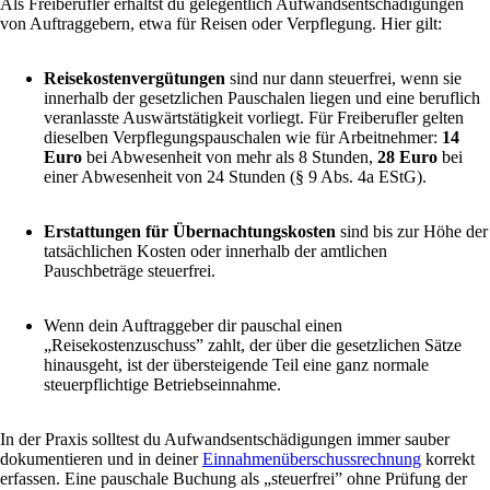
Als Freiberufler erhältst du gelegentlich Aufwandsentschädigungen
von Auftraggebern, etwa für Reisen oder Verpflegung. Hier gilt:
Reisekostenvergütungen
sind nur dann steuerfrei, wenn sie
innerhalb der gesetzlichen Pauschalen liegen und eine beruflich
veranlasste Auswärtstätigkeit vorliegt. Für Freiberufler gelten
dieselben Verpflegungspauschalen wie für Arbeitnehmer:
14
Euro
bei Abwesenheit von mehr als 8 Stunden,
28 Euro
bei
einer Abwesenheit von 24 Stunden (§ 9 Abs. 4a EStG).
Erstattungen für Übernachtungskosten
sind bis zur Höhe der
tatsächlichen Kosten oder innerhalb der amtlichen
Pauschbeträge steuerfrei.
Wenn dein Auftraggeber dir pauschal einen
„Reisekostenzuschuss” zahlt, der über die gesetzlichen Sätze
hinausgeht, ist der übersteigende Teil eine ganz normale
steuerpflichtige Betriebseinnahme.
In der Praxis solltest du Aufwandsentschädigungen immer sauber
dokumentieren und in deiner
Einnahmenüberschussrechnung
korrekt
erfassen. Eine pauschale Buchung als „steuerfrei” ohne Prüfung der