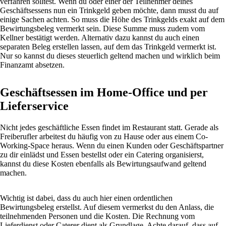
verfahren solltest. Wenn du oder einer der Teilnehmer deines
Geschäftsessens nun ein Trinkgeld geben möchte, dann musst du auf
einige Sachen achten. So muss die Höhe des Trinkgelds exakt auf dem
Bewirtungsbeleg vermerkt sein. Diese Summe muss zudem vom
Kellner bestätigt werden. Alternativ dazu kannst du auch einen
separaten Beleg erstellen lassen, auf dem das Trinkgeld vermerkt ist.
Nur so kannst du dieses steuerlich geltend machen und wirklich beim
Finanzamt absetzen.
Geschäftsessen im Home-Office und per
Lieferservice
Nicht jedes geschäftliche Essen findet im Restaurant statt. Gerade als
Freiberufler arbeitest du häufig von zu Hause oder aus einem Co-
Working-Space heraus. Wenn du einen Kunden oder Geschäftspartner
zu dir einlädst und Essen bestellst oder ein Catering organisierst,
kannst du diese Kosten ebenfalls als Bewirtungsaufwand geltend
machen.
Wichtig ist dabei, dass du auch hier einen ordentlichen
Bewirtungsbeleg erstellst. Auf diesem vermerkst du den Anlass, die
teilnehmenden Personen und die Kosten. Die Rechnung vom
Lieferdienst oder Caterer dient als Grundlage. Achte darauf, dass auf